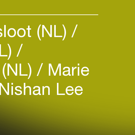
loot (NL)
NL)
(NL)
Marie
Nishan Lee