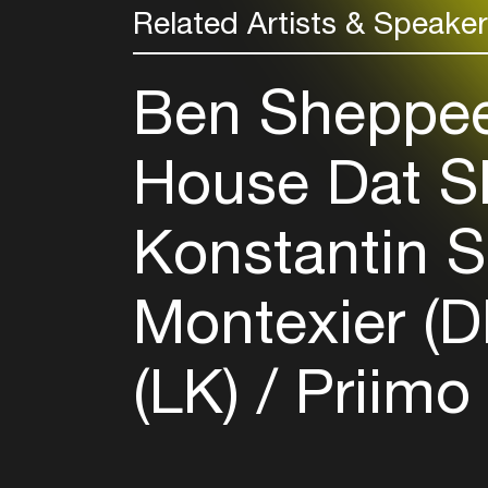
Related Artists & Speake
Ben Sheppe
House Dat S
Konstantin S
Montexier (
(LK)
Priimo