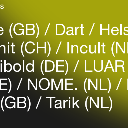
rs
venues
Easily discover more based on
your interests
e (GB)
Dart
Hels
Login here
hit (CH)
Incult (
ibold (DE)
LUAR 
DE)
NOME. (NL)
 (GB)
Tarik (NL)