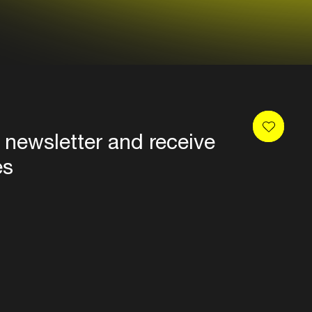
 newsletter and receive
es
Privacy
Terms & conditions
Disclaimer