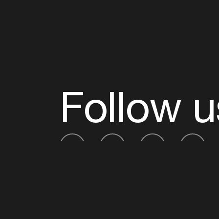
Follow u
Fb
Tw
Ig
Li
ADE is organised by the Amsterdam Dance Ev
Founding partner:
BumaStemra