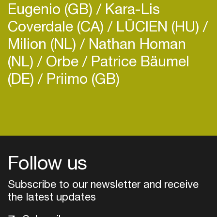
Eugenio (GB)
Kara-Lis
Coverdale (CA)
LŪCIEN (HU)
Milion (NL)
Nathan Homan
(NL)
Orbe
Patrice Bäumel
(DE)
Priimo (GB)
Login
Create your own schedule
Add events, artists and
venues
Follow us
Easily discover more based on
Subscribe to our newsletter and receive
your interests
the latest updates
Login here