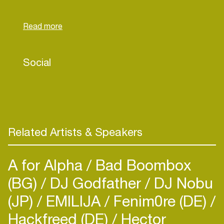
Na De Love & Peace Parade waar hij ook dit jaar
weer zal optreden, de Amsterdamse Clubs RLGC
& Club NL en meerdere optredens met bekende
Dj's als Robin Albers, Dj Jean, Brian S. Luna City
Express & many more, zal hij deze keer zijn naam
Social
mogen toevoegen aan de fantastische line-up van
de ADE zondag 'When The Freaks Come Out' in
zijn favoriete Club van Amsterdam RLGC.
Related Artists & Speakers
A for Alpha
Bad Boombox
(BG)
DJ Godfather
DJ Nobu
(JP)
EMILIJA
Fenim0re (DE)
Hackfreed (DE)
Hector