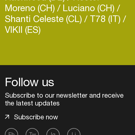
Moreno (CH)
Luciano (CH)
Shanti Celeste (CL)
T78 (IT)
VIKII (ES)
Login
Create your own schedule
Follow us
Add events, artists and
venues
Subscribe to our newsletter and receive
Easily discover more based on
the latest updates
your interests
Subscribe now
Login here
Fb
Tw
Ig
Li